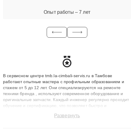
Опыт работы – 7 лет
В сервисном центре tmb.la-cimbali-servis.ru в Тамбове
работают опытные мастера с профильным образованием и
стажем от 5 до 12 лет. Они специализируются на ремонте
техники бренда , используют современное оборудование и
оригинальные запчасти. Каждый инженер регулярно проходит
обучение и сертификацию, что позволяет быстро и
точноdiagnostikировать поломки и восстанавливать технику с
Развернуть
сохранением гарантии до 3 лет. Наши мастера решают
сложные случаи: от замены матриц и материнских плат до
ремонта после залития и восстановления данных. Благодаря